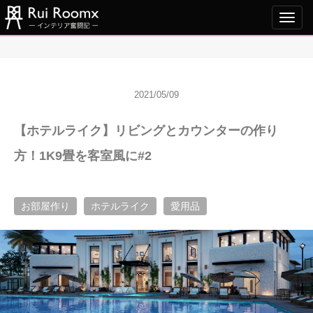
Toggl
navig
2021/05/09
【ホテルライク】リビングとカウンターの作り
方！1K9畳を客室風に#2
お部屋作り
ホテルライク
愛用品