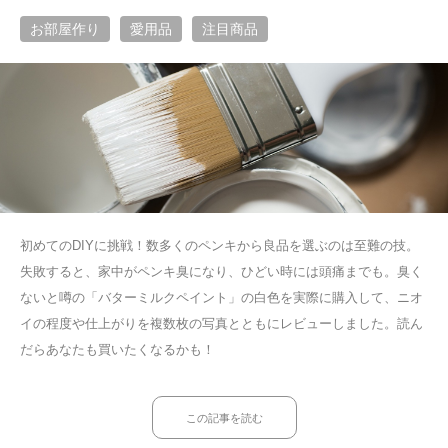
お部屋作り
愛用品
注目商品
初めてのDIYに挑戦！数多くのペンキから良品を選ぶのは至難の技。
失敗すると、家中がペンキ臭になり、ひどい時には頭痛までも。臭く
ないと噂の「バターミルクペイント」の白色を実際に購入して、ニオ
イの程度や仕上がりを複数枚の写真とともにレビューしました。読ん
だらあなたも買いたくなるかも！
この記事を読む