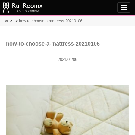
Toggl
navig
>
>
how-to-choose-a-mattress-20210106
how-to-choose-a-mattress-20210106
2021/01/06